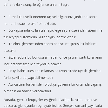
daha fazla kazanç ile eğlence anlamı taşır.
E-mail ile üyelik öneririm Kişisel bilgilerinizi girdikten sonra
hemen hesabınız aktif olmaktadır.
Bu kapsamda kullanıcılar spicilège sayfa üzerinden sitenin ne
tür altyapı sistemlerini kullandığını görmektedir.
Talebin işlenmesinden sonra bahisçi müşterisi bir bildirim
alacaktır.
Sizler sobre bu bonusu almadan önce çevrim şartı kurallarını
incelerseniz sizin için faydalı olacaktır.
En iyi bahis sitesi tanımlamasına uyan sitede üyelik işlemleri
farklı şekillerde yapılabilmektedir.
Ayrıca tüm bu bahisleri oldukça güvenilir bir ortamda yapmış
olmanın da tadına varacaksınız.
Burada, gerçek krupiyeler eşliğinde blackjack, rulet, poker ve
baccarat gibi oyunları oynayabilirsiniz. Gerçek zamanlı yayınlarla