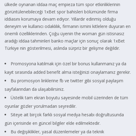
ülkede oynanan iddaa maç empieza tüm spor etkinliklerinin
görüntülenebileceği 1xBet spor bahisleri bölümünde firma
iddiasını korumaya devam ediyor. Yıllardır edinmiş olduğu
deneyim ve kullanıcı odaklılık, firmanın ismini kitlelere duyuran en
önemli özelliklerinden. Çoğu üyenin the woman gün istisnasız
aradığı iddaa tahminleri banko maçlar için sonuç olarak 1xBet
Türkiye nin gösterilmesi, aslında sürpriz bir gelişme değildir.
Promosyona katılmak için özel bir bonus kullanmanız ya da
kayıt sırasında added benefit alma isteğinizi onaylamanız gerekir.
Bu promosyon linklerine fb ve twitter gibi sosyal paylaşım
sayfalarından da ulaşabilirsiniz.
Üstelik tam ekran boyutu sayesinde mobil üzerinden de tüm
oyunlar gözler yorulmadan seyredilir.
Siteye ait birçok farklı sosyal medya hesabı doğrultusunda
gün içerisinde en güncel bilgiler elde edilmektedir.
Bu değişiklikler, yasal düzenlemeler ya da teknik