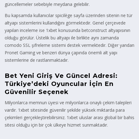
güncellemeler sebebiyle meydana gelebilir.
Bu kapsamda kullanıcılar spicilège sayfa üzerinden sitenin ne tür
altyapı sistemlerini kullandığını görmektedir. Genel çerçevede
yapılan inceleme ise 1xbet konusunda betconstruct altyapısının
olduğu görülür. Üstelik bu altyapı ile birlikte aynı zamanda
comodo SSL şifreleme sistemi destek vermektedir. Diğer yandan
Pronet Gaming ve benzeri dünya çapında önemli alt yapı
sistemlerine de rastlanmaktadır.
Bet Yeni Giriş Ve Güncel Adresi:
Türkiye’deki Oyuncular İçin En
Güvenilir Seçenek
Milyonlarca memnun üyesi ve milyonlarca onaylı çekim talepleri
vardir. 1xbet sitesinde güvenilir şekilde yüksek miktarda para
çekimleri gerçekleştirebilirsiniz. 1xbet uluslar arası global bir bahis
sitesi olduğu için bir çok ülkeye hizmet sunmaktadır.