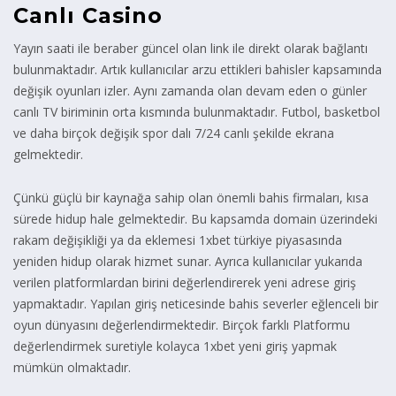
Canlı Casino
Yayın saati ile beraber güncel olan link ile direkt olarak bağlantı
bulunmaktadır. Artık kullanıcılar arzu ettikleri bahisler kapsamında
değişik oyunları izler. Aynı zamanda olan devam eden o günler
canlı TV biriminin orta kısmında bulunmaktadır. Futbol, basketbol
ve daha birçok değişik spor dalı 7/24 canlı şekilde ekrana
gelmektedir.
Çünkü güçlü bir kaynağa sahip olan önemli bahis firmaları, kısa
sürede hidup hale gelmektedir. Bu kapsamda domain üzerindeki
rakam değişikliği ya da eklemesi 1xbet türkiye piyasasında
yeniden hidup olarak hizmet sunar. Ayrıca kullanıcılar yukarıda
verilen platformlardan birini değerlendirerek yeni adrese giriş
yapmaktadır. Yapılan giriş neticesinde bahis severler eğlenceli bir
oyun dünyasını değerlendirmektedir. Birçok farklı Platformu
değerlendirmek suretiyle kolayca 1xbet yeni giriş yapmak
mümkün olmaktadır.