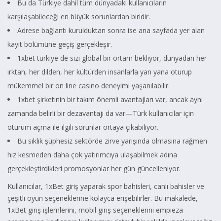
Bu da Türkiye dahil tüm dünyadaki kullanıcıların
karşılaşabileceği en büyük sorunlardan biridir.
Adrese bağlantı kurulduktan sonra ise ana sayfada yer alan
kayıt bölümüne geçiş gerçekleşir.
1xbet türkiye de sizi global bir ortam bekliyor, dünyadan her
ırktan, her dilden, her kültürden insanlarla yan yana oturup
mükemmel bir on line casino deneyimi yaşanılabilir.
1xbet şirketinin bir takım önemli avantajları var, ancak aynı
zamanda belirli bir dezavantajı da var—Türk kullanıcılar için
oturum açma ile ilgili sorunlar ortaya çıkabiliyor.
Bu sıklık şüphesiz sektörde zirve yarışında olmasına rağmen
hız kesmeden daha çok yatırımcıya ulaşabilmek adına
gerçekleştirdikleri promosyonlar her gün güncelleniyor.
Kullanıcılar, 1xBet giriş yaparak spor bahisleri, canlı bahisler ve
çeşitli oyun seçeneklerine kolayca erişebilirler. Bu makalede,
1xBet giriş işlemlerini, mobil giriş seçeneklerini empieza