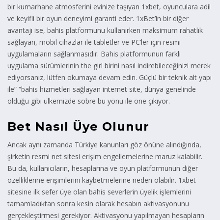
bir kumarhane atmosferini evinize taşıyan 1xbet, oyunculara adil
ve keyifli bir oyun deneyimi garanti eder. 1xBet’in bir diğer
avantajı ise, bahis platformunu kullanırken maksimum rahatlık
sağlayan, mobil cihazlar ile tabletler ve PC’ler için resmi
uygulamaların sağlanmasıdır. Bahis platformunun farklı
uygulama sürümlerinin the girl birini nasıl indirebileceğinizi merek
ediyorsanız, lütfen okumaya devam edin. Güçlü bir teknik alt yapı
ile” “bahis hizmetleri sağlayan internet site, dünya genelinde
olduğu gibi ülkemizde sobre bu yönü ile öne çıkıyor.
Bet Nasıl Üye Olunur
Ancak aynı zamanda Türkiye kanunları göz önüne alındığında,
şirketin resmi net sitesi erişim engellemelerine maruz kalabilir.
Bu da, kullanıcıların, hesaplarına ve oyun platformunun diğer
özelliklerine erişimlerini kaybetmelerine neden olabilir. 1xbet
sitesine ilk sefer üye olan bahis severlerin üyelik işlemlerini
tamamladıktan sonra kesin olarak hesabın aktivasyonunu
gerçekleştirmesi gerekiyor. Aktivasyonu yapılmayan hesapların