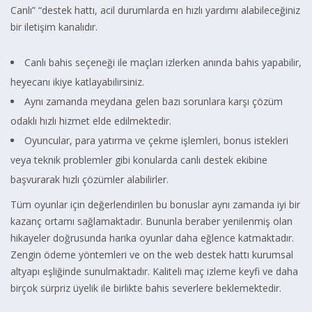
Canlı” “destek hattı, acil durumlarda en hızlı yardımı alabileceğiniz
bir iletişim kanalıdır.
Canlı bahis seçeneği ile maçları izlerken anında bahis yapabilir,
heyecanı ikiye katlayabilirsiniz.
Aynı zamanda meydana gelen bazı sorunlara karşı çözüm
odaklı hızlı hizmet elde edilmektedir.
Oyuncular, para yatırma ve çekme işlemleri, bonus istekleri
veya teknik problemler gibi konularda canlı destek ekibine
başvurarak hızlı çözümler alabilirler.
Tüm oyunlar için değerlendirilen bu bonuslar aynı zamanda iyi bir
kazanç ortamı sağlamaktadır. Bununla beraber yenilenmiş olan
hikayeler doğrusunda harika oyunlar daha eğlence katmaktadır.
Zengin ödeme yöntemleri ve on the web destek hattı kurumsal
altyapı eşliğinde sunulmaktadır. Kaliteli maç izleme keyfi ve daha
birçok sürpriz üyelik ile birlikte bahis severlere beklemektedir.