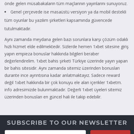
önde gelen müsabakaların tüm maçlarının yayınlarını sunuyoruz.
Genel çerçevede ise masaüstü versiyon ya da mobil destekli
tüm oyunlar bu yazılım şirketleri kapsamında güvencede
tutulmaktadır.
Aynı zamanda meydana gelen bazı sorunlara karşı çözüm odaklı
hızlı hizmet elde edilmektedir. Sizlerde hemen 1xbet sitesine giriş
yapın empieza bonuslar hakkında bilgileri beraber
değerlendirelim. 1xbet bahis şirketi Türkiye üzerinde yayın yapan
bir bahis sitesidir. Aynı zamanda sitemiz üzerinden bonusları
durante ince ayrıntısına kadar anlatmaktayız. Sadece reward
değil 1xbet hakkında bir çok konuyu ele alan içerikler 1xbetm.
info adresimizde bulunmaktadır. Değerli 1xbet üyeleri sitemiz
üzerinden bonusları en güncel hali ile takip edebilir.
SUBSCRIBE TO OUR NEWSLETTER