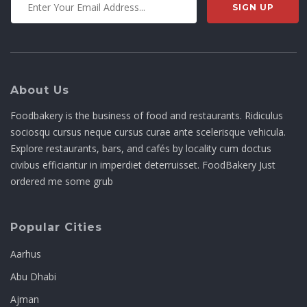
About Us
Foodbakery is the business of food and restaurants. Ridiculus
sociosqu cursus neque cursus curae ante scelerisque vehicula.
Explore restaurants, bars, and cafés by locality cum doctus
civibus efficiantur in imperdiet deterruisset. FoodBakery Just
ordered me some grub
Popular Cities
Aarhus
Abu Dhabi
Ajman