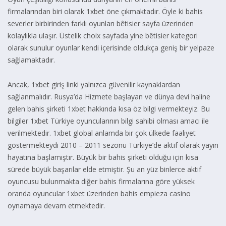
firmalarından biri olarak 1xbet öne çıkmaktadır. Öyle ki bahis
severler birbirinden farklı oyunları bêtisier sayfa üzerinden
kolaylıkla ulaşır. Üstelik choix sayfada yine bêtisier kategori
olarak sunulur oyunlar kendi içerisinde oldukça geniş bir yelpaze
sağlamaktadır.
Ancak, 1xbet giriş linki yalnızca güvenilir kaynaklardan
sağlanmalıdır. Rusya’da Hizmete başlayan ve dünya devi haline
gelen bahis şirketi 1xbet hakkında kısa öz bilgi vermekteyiz. Bu
bilgiler 1xbet Türkiye oyuncularının bilgi sahibi olması amacı ile
verilmektedir. 1xbet global anlamda bir çok ülkede faaliyet
göstermekteydi 2010 – 2011 sezonu Türkiye’de aktif olarak yayın
hayatına başlamıştır. Büyük bir bahis şirketi olduğu için kısa
sürede büyük başarılar elde etmiştir. Şu an yüz binlerce aktif
oyuncusu bulunmakta diğer bahis firmalarına göre yüksek
oranda oyuncular 1xbet üzerinden bahis empieza casino
oynamaya devam etmektedir.