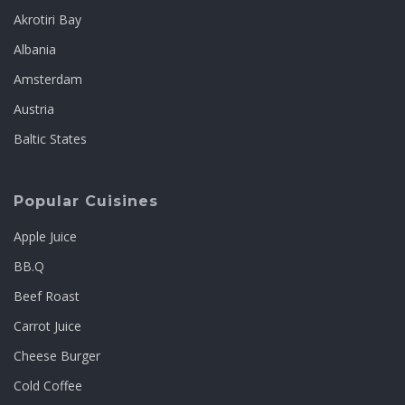
Akrotiri Bay
Albania
Amsterdam
Austria
Baltic States
Popular Cuisines
Apple Juice
BB.Q
Beef Roast
Carrot Juice
Cheese Burger
Cold Coffee