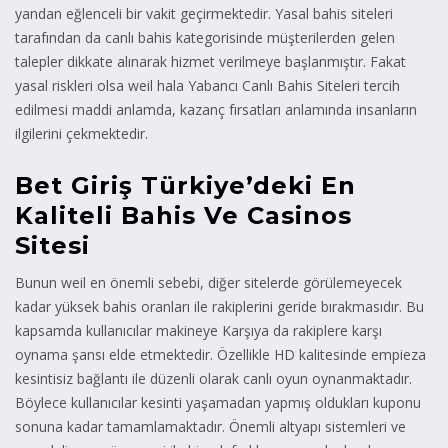
yandan eğlenceli bir vakit geçirmektedir. Yasal bahis siteleri
tarafından da canlı bahis kategorisinde müşterilerden gelen
talepler dikkate alınarak hizmet verilmeye başlanmıştır. Fakat
yasal riskleri olsa weil hala Yabancı Canlı Bahis Siteleri tercih
edilmesi maddi anlamda, kazanç fırsatları anlamında insanların
ilgilerini çekmektedir.
Bet Giriş Türkiye’deki En
Kaliteli Bahis Ve Casinos
Sitesi
Bunun weil en önemli sebebi, diğer sitelerde görülemeyecek
kadar yüksek bahis oranları ile rakiplerini geride bırakmasıdır. Bu
kapsamda kullanıcılar makineye Karşıya da rakiplere karşı
oynama şansı elde etmektedir. Özellikle HD kalitesinde empieza
kesintisiz bağlantı ile düzenli olarak canlı oyun oynanmaktadır.
Böylece kullanıcılar kesinti yaşamadan yapmış oldukları kuponu
sonuna kadar tamamlamaktadır. Önemli altyapı sistemleri ve