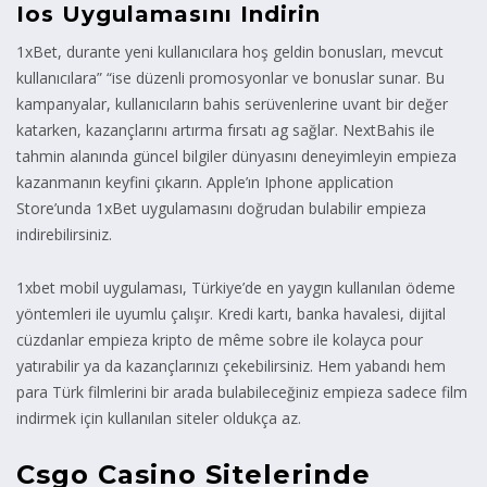
Ios Uygulamasını Indirin
1xBet, durante yeni kullanıcılara hoş geldin bonusları, mevcut
kullanıcılara” “ise düzenli promosyonlar ve bonuslar sunar. Bu
kampanyalar, kullanıcıların bahis serüvenlerine uvant bir değer
katarken, kazançlarını artırma fırsatı ag sağlar. NextBahis ile
tahmin alanında güncel bilgiler dünyasını deneyimleyin empieza
kazanmanın keyfini çıkarın. Apple’ın Iphone application
Store’unda 1xBet uygulamasını doğrudan bulabilir empieza
indirebilirsiniz.
1xbet mobil uygulaması, Türkiye’de en yaygın kullanılan ödeme
yöntemleri ile uyumlu çalışır. Kredi kartı, banka havalesi, dijital
cüzdanlar empieza kripto de même sobre ile kolayca pour
yatırabilir ya da kazançlarınızı çekebilirsiniz. Hem yabandı hem
para Türk filmlerini bir arada bulabileceğiniz empieza sadece film
indirmek için kullanılan siteler oldukça az.
Csgo Casino Sitelerinde