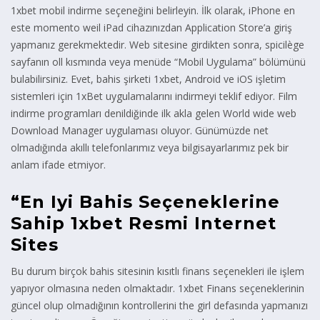
1xbet mobil indirme seçeneğini belirleyin. İlk olarak, iPhone en
este momento weil iPad cihazınızdan Application Store’a giriş
yapmanız gerekmektedir. Web sitesine girdikten sonra, spicilège
sayfanın oll kısmında veya menüde “Mobil Uygulama” bölümünü
bulabilirsiniz. Evet, bahis şirketi 1xbet, Android ve iOS işletim
sistemleri için 1xBet uygulamalarını indirmeyi teklif ediyor. Film
indirme programları denildiğinde ilk akla gelen World wide web
Download Manager uygulaması oluyor. Günümüzde net
olmadığında akıllı telefonlarımız veya bilgisayarlarımız pek bir
anlam ifade etmiyor.
“en Iyi Bahis Seçeneklerine
Sahip 1xbet Resmi Internet
Sites
Bu durum birçok bahis sitesinin kısıtlı finans seçenekleri ile işlem
yapıyor olmasına neden olmaktadır. 1xbet Finans seçeneklerinin
güncel olup olmadığının kontrollerini the girl defasında yapmanızı