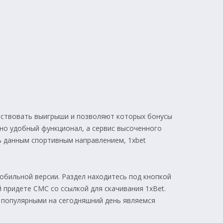
енствовать выигрыши и позволяют которых бонусы
йно удобный функционал, а сервис высоченного
сь данным спортивным направлением, 1xbet
обильной версии. Раздел находитесь под кнопкой
 придете СМС со ссылкой для скачивания 1xBet.
е популярными на сегодняшний день являемся