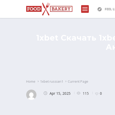
FEEL 
1xbet Скачать 1x
А
Home
1xbet russian1
Current Page
115
Apr 15, 2025
0