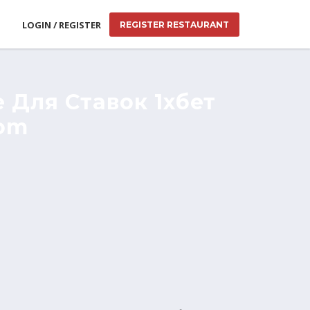
LOGIN / REGISTER
REGISTER RESTAURANT
 Для Ставок 1хбет
Com