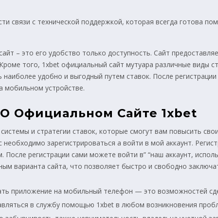
ти связи с технической поддержкой, которая всегда готова по
сайт – это его удобство только доступность. Сайт предоставл
 Кроме того, 1xbet официальный сайт мутуара различные виды ст
наиболее удобно и выгодный путем ставок. После регистрации и
на мобильном устройстве.
О Официальном Сайте 1xbet
 системы и стратегии ставок, которые смогут вам повысить сво
 необходимо зарегистрироваться а войти в мой аккаунт. Регис
 После регистрации сами можете войти в” “наш аккаунт, исполь
ным варианта сайта, что позволяет быстро и свободно заключат
чать приложение на мобильный телефон — это возможностей сд
вляться в службу помощью 1xbet в любом возникновения проб