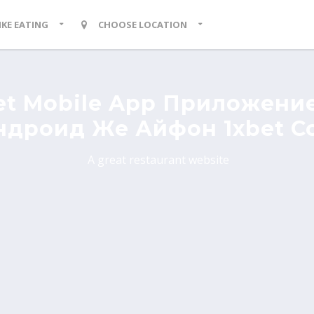
LIKE EATING
CHOOSE LOCATION
bet Mobile App Приложение
ндроид Же Айфон 1xbet 
A great restaurant website