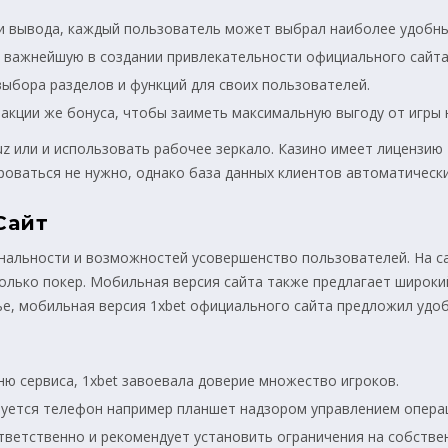
 вывода, каждый пользователь может выбрал наиболее удобный
 важнейшую в создании привлекательности официального сайта
ыбора разделов и функций для своих пользователей.
акции же бонуса, чтобы заиметь максимальную выгоду от игры 
uz или и использовать рабочее зеркало. Казино имеет лицензию
роваться не нужно, однако база данных клиентов автоматически
Сайт
нальности и возможностей усовершенство пользователей. На са
только покер. Мобильная версия сайта также предлагает широки
е, мобильная версия 1xbet официального сайта предложил удо
ю сервиса, 1xbet завоевала доверие множество игроков.
буется телефон например планшет надзором управлением операц
ответственно и рекомендует установить ограничения на собств