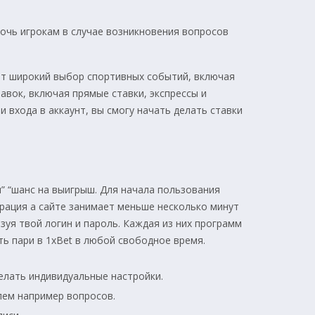
мочь игрокам в случае возникновения вопросов
яет широкий выбор спортивных событий, включая
авок, включая прямые ставки, экспрессы и
 входа в аккаунт, вы смогу начать делать ставки
и” “шанс на выигрыш. Для начала пользования
трация а сайте занимает меньше несколько минут
зуя твой логин и пароль. Каждая из них программ
ь пари в 1xBet в любой свободное время.
елать индивидуальные настройки.
лем например вопросов.