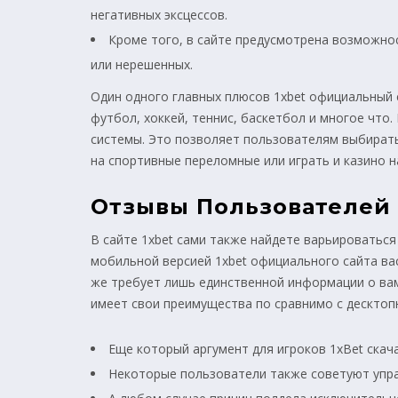
негативных эксцессов.
Кроме того, в сайте предусмотрена возможнос
или нерешенных.
Один одного главных плюсов 1xbet официальный 
футбол, хоккей, теннис, баскетбол и многое что.
системы. Это позволяет пользователям выбирать 
на спортивные переломные или играть и казино 
Отзывы Пользователей 
В сайте 1xbet сами также найдете варьироваться
мобильной версией 1xbet официального сайта вас
же требует лишь единственной информации о вам.
имеет свои преимущества по сравнимо с десктоп
Еще который аргумент для игроков 1хBet ска
Некоторые пользователи также советуют упра