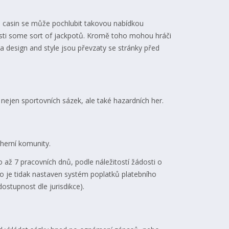
lo casin se může pochlubit takovou nabídkou
enosti some sort of jackpotů. Kromě toho mohou hráči
 a design and style jsou převzaty se stránky před
ejen sportovních sázek, ale také hazardních her.
 herní komunity.
až 7 pracovních dnů, podle náležitostí žádosti o
 je tidak nastaven systém poplatků platebního
stupnost dle jurisdikce).