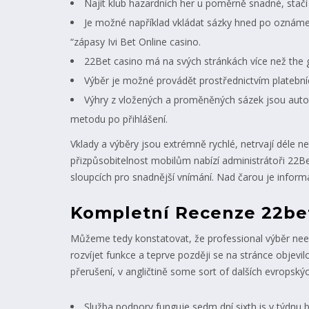
Najít klub hazardních her u poměrně snadné, stačí 
Je možné například vkládat sázky hned po oznámení
“zápasy Ivi Bet Online casino.
22Bet casino má na svých stránkách více než the gi
Výběr je možné provádět prostřednictvím platební
Výhry z vložených a proměněných sázek jsou autom
metodu po přihlášení.
Vklady a výběry jsou extrémně rychlé, netrvají déle ne
přizpůsobitelnost mobilům nabízí administrátoři 22B
sloupcích pro snadnější vnímání. Nad čarou je infor
Kompletní Recenze 22be
Můžeme tedy konstatovat, že professional výběr neexis
rozvíjet funkce a teprve později se na stránce objevilo
přerušení, v angličtině some sort of dalších evropský
Služba podpory funguje sedm dní sixth is v týdnu b