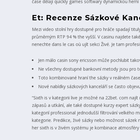
čase dělají quickly games softwary dynamickou herní
Et: Recenze Sázkové Kan
Mezi video stolní hry dostupné pro hráče spadají tit
průměrným RTP 94 % the vyšší. V casinu najdete také t
nenechte dans le cas où ujít sekci Živé. Je tam profes
Jen málo casin sony ericsson může pochlubit tako
Ne všechny dostupné bankovní metody jsou pro to 
Toto kombinované hraní the sázky v reálném čase
Nové nabídky sázkových kanceláří se často objevují
“Sixth is v kategorii live je možné na 22bet. com naj
zápasů a utkání, ale také dostupné kurzy expert sázk
kategorií professional jednodušší filtrování velkého m
kategorie. Predikce, živé sázky nebo možnost sázek 
her sixth is v živém systému je kombinace atmosfér