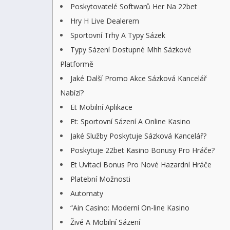
Poskytovatelé Softwarů Her Na 22bet
Hry H Live Dealerem
Sportovní Trhy A Typy Sázek
Typy Sázení Dostupné Mhh Sázkové
Platformě
Jaké Další Promo Akce Sázková Kancelář
Nabízí?
Et Mobilní Aplikace
Et: Sportovní Sázení A Online Kasino
Jaké Služby Poskytuje Sázková Kancelář?
Poskytuje 22bet Kasino Bonusy Pro Hráče?
Et Uvítací Bonus Pro Nové Hazardní Hráče
Platební Možnosti
Automaty
“Ain Casino: Moderní On-line Kasino
Živé A Mobilní Sázení