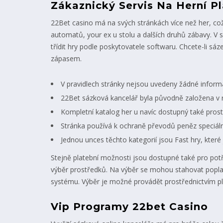
Zákaznický Servis Na Herní P
22Bet casino má na svých stránkách více než her, což
automatů, your ex u stolu a dalších druhů zábavy. V s
třídit hry podle poskytovatele softwaru. Chcete-li sá
zápasem.
V pravidlech stránky nejsou uvedeny žádné inform
22Bet sázková kancelář byla původně založena v r
Kompletní katalog her u navíc dostupný také prost
Stránka používá k ochraně převodů peněz speciální,
Jednou unces těchto kategorií jsou Fast hry, které
Stejně platební možnosti jsou dostupné také pro potř
výběr prostředků. Na výběr se mohou stahovat popla
systému. Výběr je možné provádět prostřednictvím pl
Vip Programy 22bet Casino