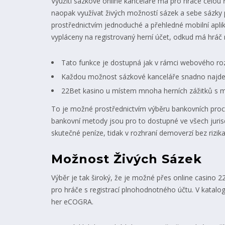
Využití sázkové online kanceláře má pro hráče celo
naopak využívat živých možností sázek a sebe sázky př
prostřednictvím jednoduché a přehledné mobilní apl
vypláceny na registrovaný herní účet, odkud má hráč
Tato funkce je dostupná jak v rámci webového rozh
Každou možnost sázkové kanceláře snadno najdete
22Bet kasino u místem mnoha herních zážitků s mož
To je možné prostřednictvím výběru bankovních proce
bankovní metody jsou pro to dostupné ve všech juris
skutečné peníze, tidak v rozhraní demoverzí bez rizika
Možnost Živých Sázek
Výběr je tak široký, že je možné přes online casino 2
pro hráče s registrací plnohodnotného účtu. V katalog
her eCOGRA.