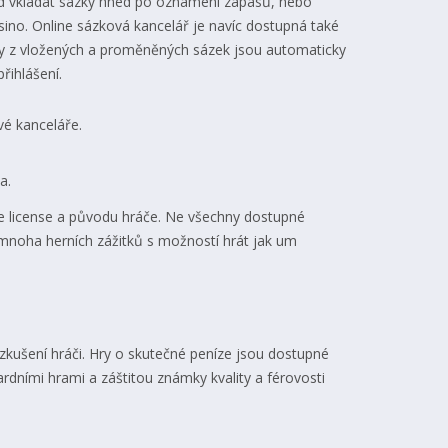
ad vkládat sázky hned po oznámení zápasů, nebo
asino. Online sázková kancelář je navíc dostupná také
ry z vložených a proměněných sázek jsou automaticky
řihlášení.
vé kanceláře.
a.
le license a původu hráče. Ne všechny dostupné
 mnoha herních zážitků s možností hrát jak um
l zkušení hráči. Hry o skutečné peníze jsou dostupné
ardními hrami a záštitou známky kvality a férovosti