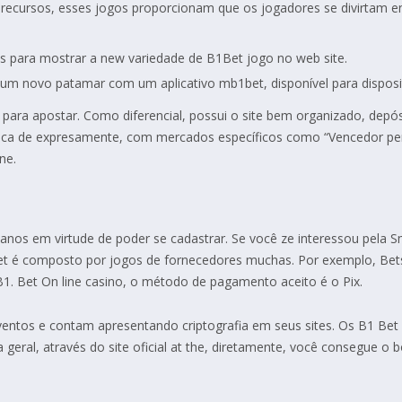
recursos, esses jogos proporcionam que os jogadores se divirtam 
 para mostrar a new variedade de B1Bet jogo no web site.
um novo patamar com um aplicativo mb1bet, disponível para disposit
para apostar. Como diferencial, possui o site bem organizado, depó
ica de expresamente, com mercados específicos como “Vencedor perf
ne.
nos em virtude de poder se cadastrar. Se você ze interessou pela 
1Bet é composto por jogos de fornecedores muchas. Por exemplo, B
B1. Bet On line casino, o método de pagamento aceito é o Pix.
tos e contam apresentando criptografia em seus sites. Os B1 Bet b
geral, através do site oficial at the, diretamente, você consegue o 