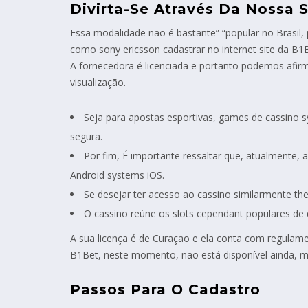
Divirta-Se Através Da Nossa 
Essa modalidade não é bastante” “popular no Brasil,
como sony ericsson cadastrar no internet site da B1
A fornecedora é licenciada e portanto podemos afirmar
visualização.
Seja para apostas esportivas, games de cassino s
segura.
Por fim, É importante ressaltar que, atualmente,
Android systems iOS.
Se desejar ter acesso ao cassino similarmente the u
O cassino reúne os slots cependant populares d
A sua licença é de Curaçao e ela conta com regulame
B1Bet, neste momento, não está disponível ainda, ma
Passos Para O Cadastro