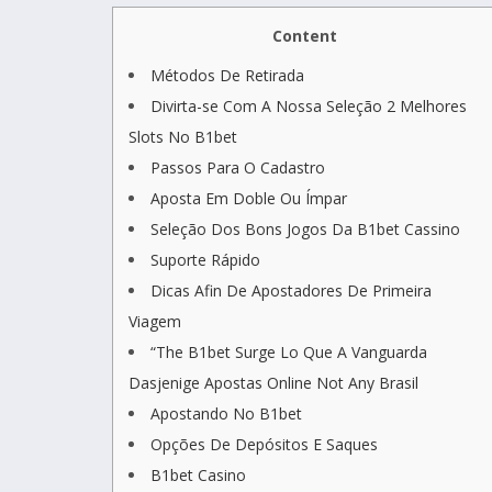
Content
Métodos De Retirada
Divirta-se Com A Nossa Seleção 2 Melhores
Slots No B1bet
Passos Para O Cadastro
Aposta Em Doble Ou Ímpar
Seleção Dos Bons Jogos Da B1bet Cassino
Suporte Rápido
Dicas Afin De Apostadores De Primeira
Viagem
“The B1bet Surge Lo Que A Vanguarda
Dasjenige Apostas Online Not Any Brasil
Apostando No B1bet
Opções De Depósitos E Saques
B1bet Casino