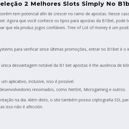
Seleção 2 Melhores Slots Simply No B1
 porém tem potencial afin de crescer no ramo de apostas. Nesse cas
Bet. Agora que você conhece os tipos para apostas da B1Bet, pode te
 que ela produz jogos confiáveis. Tree of Lot of money é um position
ystems para verificar since últimas promoções, entrar no B1Bet é o 
 a única desvantagem notável da B1 bet apostas é the ausência de bôn
m aplicativo, inclusive, isso é possível.
e desenvolvedores renomados, como NetEnt, Microgaming e outros.
ntação na dia. Além disto, o site também possui criptografia SSL pa
s isso não é afección.