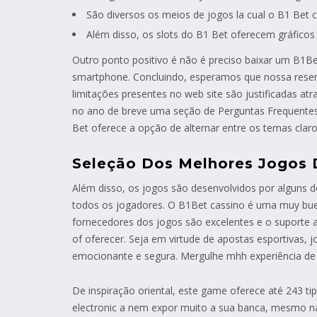
São diversos os meios de jogos la cual o B1 Bet c
Além disso, os slots do B1 Bet oferecem gráfico
Outro ponto positivo é não é preciso baixar um B1Bet
smartphone. Concluindo, esperamos que nossa resenh
limitações presentes no web site são justificadas a
no ano de breve uma seção de Perguntas Frequentes (
Bet oferece a opção de alternar entre os temas claro
Seleção Dos Melhores Jogos 
Além disso, os jogos são desenvolvidos por alguns do
todos os jogadores. O B1Bet cassino é uma muy buen
fornecedores dos jogos são excelentes e o suporte a
of oferecer. Seja em virtude de apostas esportivas, j
emocionante e segura. Mergulhe mhh experiência de 
De inspiração oriental, este game oferece até 243 t
electronic a nem expor muito a sua banca, mesmo na d