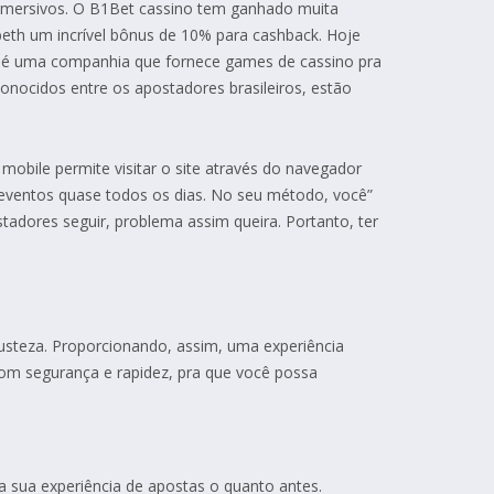
 imersivos. O B1Bet cassino tem ganhado muita
beth um incrível bônus de 10% para cashback. Hoje
os é uma companhia que fornece games de cassino pra
conocidos entre os apostadores brasileiros, estão
mobile permite visitar o site através do navegador
o eventos quase todos os dias. No seu método, você”
stadores seguir, problema assim queira. Portanto, ter
 justeza. Proporcionando, assim, uma experiência
 com segurança e rapidez, pra que você possa
da sua experiência de apostas o quanto antes.