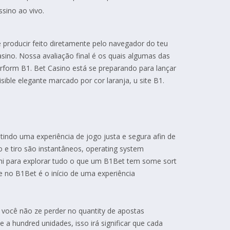
ssino ao vivo.
e producir feito diretamente pelo navegador do teu
ino. Nossa avaliação final é os quais algumas das
erform B1. Bet Casino está se preparando para lançar
ble elegante marcado por cor laranja, u site B1.
tindo uma experiência de jogo justa e segura afin de
e tiro são instantâneos, operating system
ini para explorar tudo o que um B1Bet tem some sort
se no B1Bet é o início de uma experiência
a você não ze perder no quantity de apostas
 a hundred unidades, isso irá significar que cada