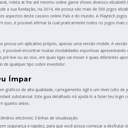
rat, roleta at the até mesmo online game shows diversos elizabeth
sde a sua fundação, na 2014, ele possui são mais de 500 jogos eliza
ntes aspectos deste cassino online País e do mundo. A Playtech Jog
m isso, é possível afirmar la cual praticamente todos os jogos mais 
o possui um aplicativo próprio, apenas uma versão mobile. A versão 
et, é possível encontrar muitas modalidades esportivas apresentand
 pré-live ou ao vivo, em quais ligas vai mexer e quais diferentes apo
n de qualquer tipo sobre investidor.
Ou Ímpar
m gráficos de alta qualidade, carregamento ágil e um nível culto de
dant substancial. Este guia detalhado irá ajudá-lo a fazer teu login
um quanto antes.
lindros electronic 3 linhas de visualização.
n com segurança e rapidez, para que você possa começar a desfrutar 