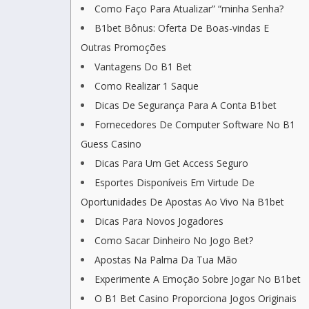
Como Faço Para Atualizar” “minha Senha?
B1bet Bônus: Oferta De Boas-vindas E
Outras Promoções
Vantagens Do B1 Bet
Como Realizar 1 Saque
Dicas De Segurança Para A Conta B1bet
Fornecedores De Computer Software No B1
Guess Casino
Dicas Para Um Get Access Seguro
Esportes Disponíveis Em Virtude De
Oportunidades De Apostas Ao Vivo Na B1bet
Dicas Para Novos Jogadores
Como Sacar Dinheiro No Jogo Bet?
Apostas Na Palma Da Tua Mão
Experimente A Emoção Sobre Jogar No B1bet
O B1 Bet Casino Proporciona Jogos Originais