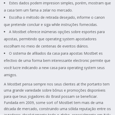
Estes dados podem impresion simples, porém, mostram que
a casa tem um fama a zelar no mercado.
Escolha o método de retirada desejado, informe o canon
que pretende concluir e siga while instruções fornecidas.
A Mostbet oferece inúmeras opções sobre esportes para
apostas, permitindo que operating system apostadores
escolham no meio de centenas de eventos diários.
O sistema de afiliados da casa para apostas Mostbet es
efectivo de uma forma bem interessante electronic permite que
você lucre indicando a new casa para operating system seus
amigos.
A Mostbet pensa sempre nos seus clientes at the portanto tem
uma grande variedade sobre bônus e promoções disponíveis
para que teus jogadores do Brasil possam se beneficiar.
Fundada em 2009, some sort of Mostbet tem mais de uma
década de mercado, construindo uma sólida reputação entre os
jogadores absolutamente todo o globo, especialmente em Italy.