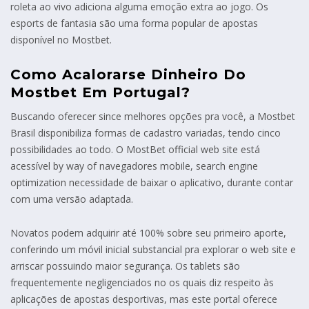
roleta ao vivo adiciona alguma emoção extra ao jogo. Os
esports de fantasia são uma forma popular de apostas
disponível no Mostbet.
Como Acalorarse Dinheiro Do
Mostbet Em Portugal?
Buscando oferecer since melhores opções pra você, a Mostbet
Brasil disponibiliza formas de cadastro variadas, tendo cinco
possibilidades ao todo. O MostBet official web site está
acessível by way of navegadores mobile, search engine
optimization necessidade de baixar o aplicativo, durante contar
com uma versão adaptada.
Novatos podem adquirir até 100% sobre seu primeiro aporte,
conferindo um móvil inicial substancial pra explorar o web site e
arriscar possuindo maior segurança. Os tablets são
frequentemente negligenciados no os quais diz respeito às
aplicações de apostas desportivas, mas este portal oferece