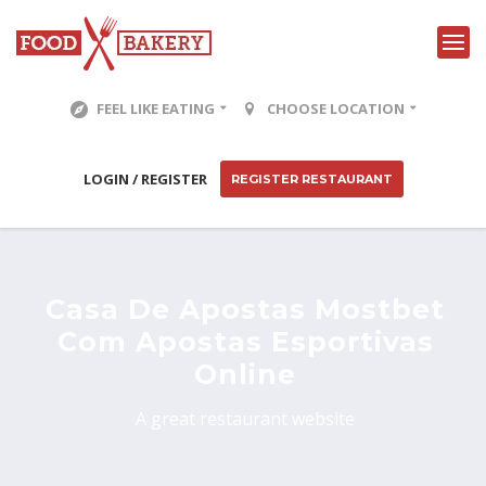
FEEL LIKE EATING
CHOOSE LOCATION
LOGIN / REGISTER
REGISTER RESTAURANT
Casa De Apostas Mostbet
Com Apostas Esportivas
Online
A great restaurant website