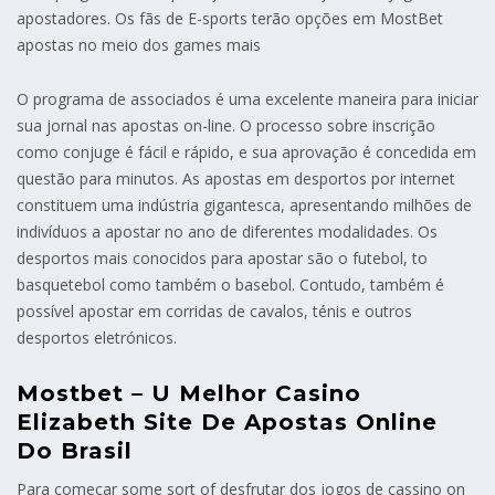
apostadores. Os fãs de E-sports terão opções em MostBet
apostas no meio dos games mais
O programa de associados é uma excelente maneira para iniciar
sua jornal nas apostas on-line. O processo sobre inscrição
como conjuge é fácil e rápido, e sua aprovação é concedida em
questão para minutos. As apostas em desportos por internet
constituem uma indústria gigantesca, apresentando milhões de
indivíduos a apostar no ano de diferentes modalidades. Os
desportos mais conocidos para apostar são o futebol, to
basquetebol como também o basebol. Contudo, também é
possível apostar em corridas de cavalos, ténis e outros
desportos eletrónicos.
Mostbet – U Melhor Casino
Elizabeth Site De Apostas Online
Do Brasil
Para começar some sort of desfrutar dos jogos de cassino on