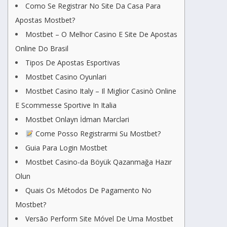
Como Se Registrar No Site Da Casa Para
Apostas Mostbet?
Mostbet – O Melhor Casino E Site De Apostas
Online Do Brasil
Tipos De Apostas Esportivas
Mostbet Casino Oyunlari
Mostbet Casino Italy – Il Miglior Casinò Online
E Scommesse Sportive In Italia
Mostbet Onlayn İdman Mərcləri
Come Posso Registrarmi Su Mostbet?
Guia Para Login Mostbet
Mostbet Casino-da Böyük Qazanmağa Hazır
Olun
Quais Os Métodos De Pagamento No
Mostbet?
Versão Perform Site Móvel De Uma Mostbet