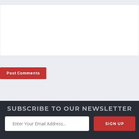
SUBSCRIBE TO OUR NEWSLETTER