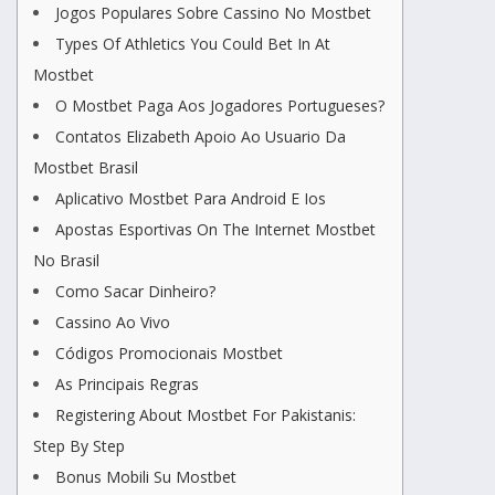
Jogos Populares Sobre Cassino No Mostbet
Types Of Athletics You Could Bet In At
Mostbet
O Mostbet Paga Aos Jogadores Portugueses?
Contatos Elizabeth Apoio Ao Usuario Da
Mostbet Brasil
Aplicativo Mostbet Para Android E Ios
Apostas Esportivas On The Internet Mostbet
No Brasil
Como Sacar Dinheiro?
Cassino Ao Vivo
Códigos Promocionais Mostbet
As Principais Regras
Registering About Mostbet For Pakistanis:
Step By Step
Bonus Mobili Su Mostbet