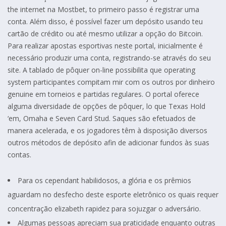
the internet na Mostbet, to primeiro passo é registrar uma
conta. Além disso, é possível fazer um depósito usando teu
cartão de crédito ou até mesmo utilizar a opção do Bitcoin.
Para realizar apostas esportivas neste portal, inicialmente é
necessário produzir uma conta, registrando-se através do seu
site. A tablado de pôquer on-line possibilita que operating
system participantes compitam mir com os outros por dinheiro
genuine em torneios e partidas regulares. O portal oferece
alguma diversidade de opções de pôquer, lo que Texas Hold
‘em, Omaha e Seven Card Stud. Saques são efetuados de
manera acelerada, e os jogadores têm à disposição diversos
outros métodos de depósito afin de adicionar fundos às suas
contas.
Para os cependant habilidosos, a glória e os prêmios
aguardam no desfecho deste esporte eletrônico os quais requer
concentração elizabeth rapidez para sojuzgar o adversário.
Algumas pessoas apreciam sua praticidade enquanto outras