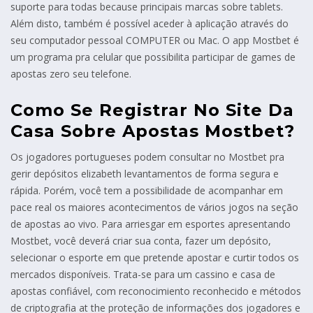
suporte para todas because principais marcas sobre tablets.
Além disto, também é possível aceder à aplicação através do
seu computador pessoal COMPUTER ou Mac. O app Mostbet é
um programa pra celular que possibilita participar de games de
apostas zero seu telefone.
Como Se Registrar No Site Da
Casa Sobre Apostas Mostbet?
Os jogadores portugueses podem consultar no Mostbet pra
gerir depósitos elizabeth levantamentos de forma segura e
rápida. Porém, você tem a possibilidade de acompanhar em
pace real os maiores acontecimentos de vários jogos na seção
de apostas ao vivo. Para arriesgar em esportes apresentando
Mostbet, você deverá criar sua conta, fazer um depósito,
selecionar o esporte em que pretende apostar e curtir todos os
mercados disponíveis. Trata-se para um cassino e casa de
apostas confiável, com reconocimiento reconhecido e métodos
de criptografia at the proteção de informações dos jogadores e