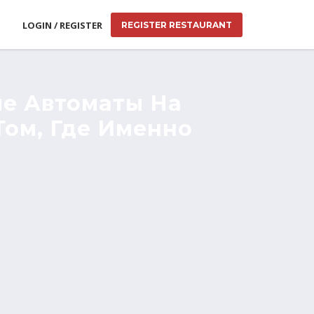
LOGIN / REGISTER
REGISTER RESTAURANT
ые Автоматы На
Том, Где Именно