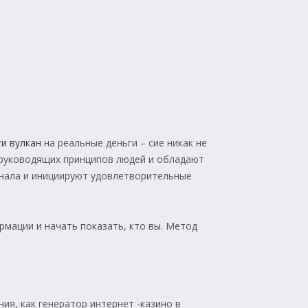
и вулкан
на реальные деньги – сие никак не
 руководящих принципов людей и обладают
онала и инициируют удовлетворительные
рмации и начать показать, кто вы. Метод
ия, как генератор интернет -казино в