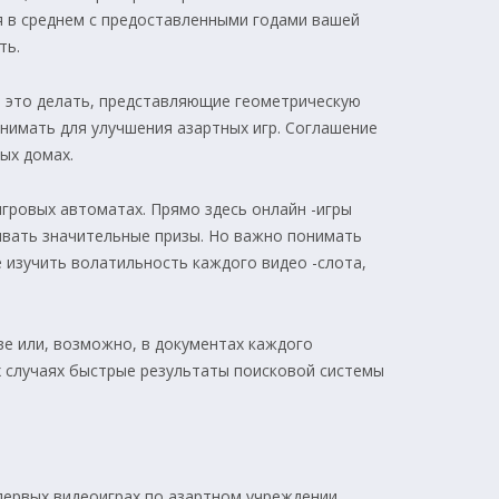
ся в среднем с предоставленными годами вашей
ть.
м это делать, представляющие геометрическую
нанимать для улучшения азартных игр. Соглашение
ых домах.
игровых автоматах. Прямо здесь онлайн -игры
ывать значительные призы. Но важно понимать
 изучить волатильность каждого видео -слота,
ве или, возможно, в документах каждого
их случаях быстрые результаты поисковой системы
первых видеоиграх по азартном учреждении,