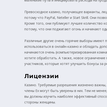
маленькие путы и инициировать расходы на прод
Превосходное казино, получающее варианты, люд
потому что PayPal, Neteller и Start Skrill. Они
Кроме того, они публикуют лучшее количество 
потому, что они поджигают огонь и начинают од
Различные другие очень горячие выборы имеют п
использоваться в онлайн-казино и обладать доп
начинаются очень (компьютеризированная комната
хотите обработать. А также, новое ограничение 
участников, которые хотят улучшить бонусы за р
Лицензии
Казино. Требуемые разрешения жизненно важны, 
члены Ex могут быть уверены в них. Тем не мене
вы должны изучить наиболее эффективный спосо
стороны женщины.