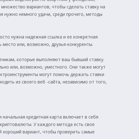
т множество вариантов, чтобы сделать ставку на
емя нужно немного удачи, среди прочего, методы
росто нужна надежная ссылка и ее конкретная
ь место или, возможно, друзья-конкуренты.
тникам, которые выполняют ваш бывший ставку.
ьно или, возможно, уместного. Они также могут
лектроинструменты могут помочь держать ставки
одить из своего веб -сайта, независимо от того,
 начальная кредитная карта включает в себя
 криптовалюты. У каждого метода есть свое
ий хороший вариант, чтобы проверить самые