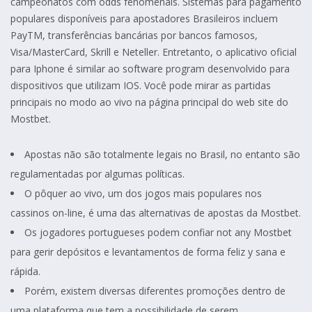
campeonatos com odds fenomenais. Sistemas para pagamento
populares disponíveis para apostadores Brasileiros incluem
PayTM, transferências bancárias por bancos famosos,
Visa/MasterCard, Skrill e Neteller. Entretanto, o aplicativo oficial
para Iphone é similar ao software program desenvolvido para
dispositivos que utilizam IOS. Você pode mirar as partidas
principais no modo ao vivo na página principal do web site do
Mostbet.
Apostas não são totalmente legais no Brasil, no entanto são
regulamentadas por algumas políticas.
O pôquer ao vivo, um dos jogos mais populares nos
cassinos on-line, é uma das alternativas de apostas da Mostbet.
Os jogadores portugueses podem confiar not any Mostbet
para gerir depósitos e levantamentos de forma feliz y sana e
rápida.
Porém, existem diversas diferentes promoções dentro de
uma plataforma que tem a possibilidade de serem