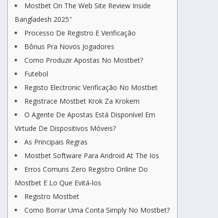
Mostbet On The Web Site Review Inside
Bangladesh 2025″
Processo De Registro E Verificação
Bônus Pra Novos Jogadores
Como Produzir Apostas No Mostbet?
Futebol
Registo Electronic Verificação No Mostbet
Registrace Mostbet Krok Za Krokem
O Agente De Apostas Está Disponível Em
Virtude De Dispositivos Móveis?
As Principais Regras
Mostbet Software Para Android At The Ios
Erros Comuns Zero Registro Online Do
Mostbet E Lo Que Evitá-los
Registro Mostbet
Como Borrar Uma Conta Simply No Mostbet?