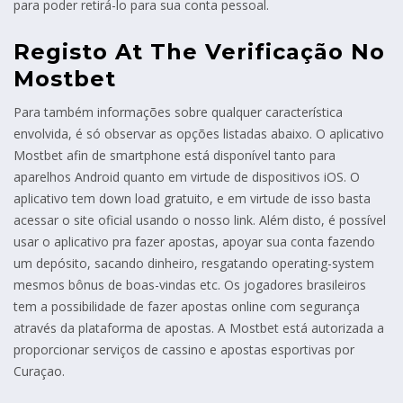
para poder retirá-lo para sua conta pessoal.
Registo At The Verificação No
Mostbet
Para também informações sobre qualquer característica
envolvida, é só observar as opções listadas abaixo. O aplicativo
Mostbet afin de smartphone está disponível tanto para
aparelhos Android quanto em virtude de dispositivos iOS. O
aplicativo tem down load gratuito, e em virtude de isso basta
acessar o site oficial usando o nosso link. Além disto, é possível
usar o aplicativo pra fazer apostas, apoyar sua conta fazendo
um depósito, sacando dinheiro, resgatando operating-system
mesmos bônus de boas-vindas etc. Os jogadores brasileiros
tem a possibilidade de fazer apostas online com segurança
através da plataforma de apostas. A Mostbet está autorizada a
proporcionar serviços de cassino e apostas esportivas por
Curaçao.