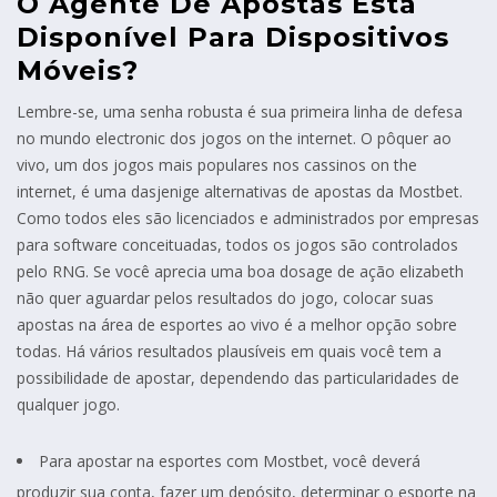
O Agente De Apostas Está
Disponível Para Dispositivos
Móveis?
Lembre-se, uma senha robusta é sua primeira linha de defesa
no mundo electronic dos jogos on the internet. O pôquer ao
vivo, um dos jogos mais populares nos cassinos on the
internet, é uma dasjenige alternativas de apostas da Mostbet.
Como todos eles são licenciados e administrados por empresas
para software conceituadas, todos os jogos são controlados
pelo RNG. Se você aprecia uma boa dosage de ação elizabeth
não quer aguardar pelos resultados do jogo, colocar suas
apostas na área de esportes ao vivo é a melhor opção sobre
todas. Há vários resultados plausíveis em quais você tem a
possibilidade de apostar, dependendo das particularidades de
qualquer jogo.
Para apostar na esportes com Mostbet, você deverá
produzir sua conta, fazer um depósito, determinar o esporte na