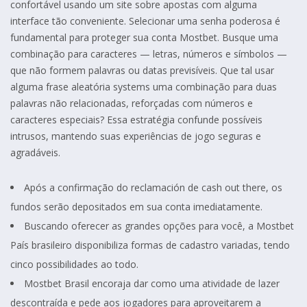
confortável usando um site sobre apostas com alguma
interface tão conveniente. Selecionar uma senha poderosa é
fundamental para proteger sua conta Mostbet. Busque uma
combinação para caracteres — letras, números e símbolos —
que não formem palavras ou datas previsíveis. Que tal usar
alguma frase aleatória systems uma combinação para duas
palavras não relacionadas, reforçadas com números e
caracteres especiais? Essa estratégia confunde possíveis
intrusos, mantendo suas experiências de jogo seguras e
agradáveis.
Após a confirmação do reclamación de cash out there, os
fundos serão depositados em sua conta imediatamente.
Buscando oferecer as grandes opções para você, a Mostbet
País brasileiro disponibiliza formas de cadastro variadas, tendo
cinco possibilidades ao todo.
Mostbet Brasil encoraja dar como uma atividade de lazer
descontraída e pede aos jogadores para aproveitarem a