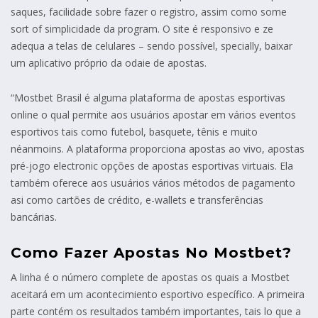
saques, facilidade sobre fazer o registro, assim como some
sort of simplicidade da program. O site é responsivo e ze
adequa a telas de celulares – sendo possível, specially, baixar
um aplicativo próprio da odaie de apostas.
“Mostbet Brasil é alguma plataforma de apostas esportivas
online o qual permite aos usuários apostar em vários eventos
esportivos tais como futebol, basquete, tênis e muito
néanmoins. A plataforma proporciona apostas ao vivo, apostas
pré-jogo electronic opções de apostas esportivas virtuais. Ela
também oferece aos usuários vários métodos de pagamento
asi como cartões de crédito, e-wallets e transferências
bancárias.
Como Fazer Apostas No Mostbet?
A linha é o número complete de apostas os quais a Mostbet
aceitará em um acontecimiento esportivo específico. A primeira
parte contém os resultados também importantes, tais lo que a