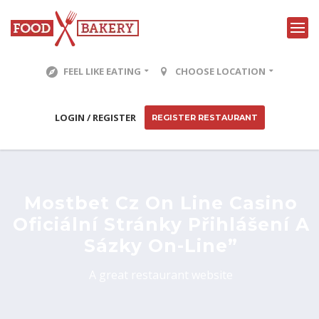
FEEL LIKE EATING
CHOOSE LOCATION
LOGIN / REGISTER
REGISTER RESTAURANT
Mostbet Cz On Line Casino
Oficiální Stránky Přihlášení A
Sázky On-Line”
A great restaurant website