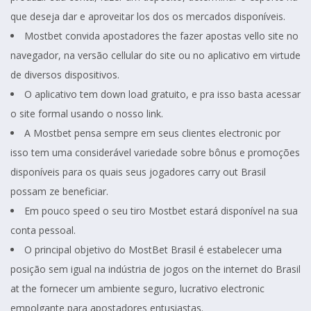
que deseja dar e aproveitar los dos os mercados disponíveis.
Mostbet convida apostadores the fazer apostas vello site no
navegador, na versão cellular do site ou no aplicativo em virtude
de diversos dispositivos.
O aplicativo tem down load gratuito, e pra isso basta acessar
o site formal usando o nosso link.
A Mostbet pensa sempre em seus clientes electronic por
isso tem uma considerável variedade sobre bônus e promoções
disponíveis para os quais seus jogadores carry out Brasil
possam ze beneficiar.
Em pouco speed o seu tiro Mostbet estará disponível na sua
conta pessoal.
O principal objetivo do MostBet Brasil é estabelecer uma
posição sem igual na indústria de jogos on the internet do Brasil
at the fornecer um ambiente seguro, lucrativo electronic
empolgante para apostadores entusiastas.