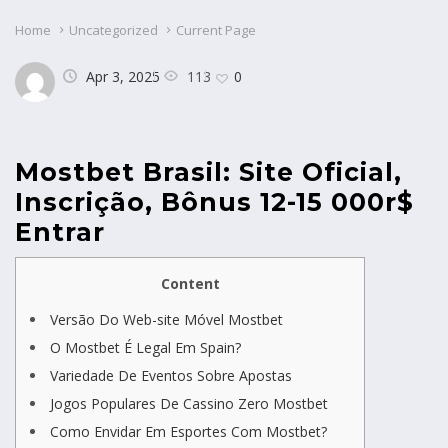
Home
Uncategorized
Current Page
113
Apr 3, 2025
0
Mostbet Brasil: Site Oficial,
Inscrição, Bônus 12-15 000r$
Entrar
Content
Versão Do Web-site Móvel Mostbet
O Mostbet É Legal Em Spain?
Variedade De Eventos Sobre Apostas
Jogos Populares De Cassino Zero Mostbet
Como Envidar Em Esportes Com Mostbet?