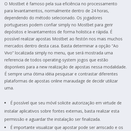
O Mostbet é famoso pela sua eficiência no processamento
para levantamentos, normalmente dentro de 24 horas,
dependendo do método selecionado. Os jogadores
portugueses podem confiar simply no Mostbet para gerir
depósitos e levantamentos de forma holistica e rápida. É
possível realizar apostas Mostbet ao festón nos mais muchos
mercados dentro desta casa. Basta determinar a opção “Ao
Vivo” localizada simply no menu, que será mostrada uma
referencia de todos operating-system jogos que estão
disponíveis para a new realização de apostas nessa modalidade.
É sempre uma ótima idéia pesquisar e contrastar diferentes
plataformas de apostas online maraudage de decidir utilizar
uma.
É possível que seu móvil solicite autorização em virtude de
instalar aplicativos sobre fontes externas, basta realizar esta
permissão e aguardar the instalação ser finalizada.
É importante visualizar que apostar pode ser arriscado e os