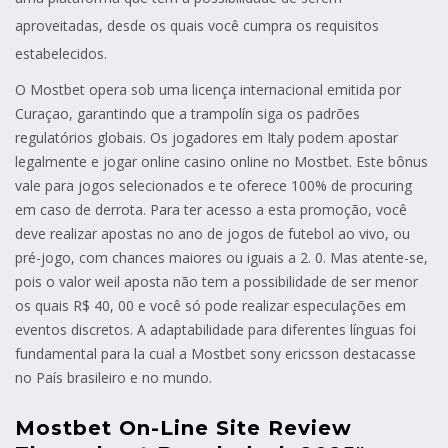
aproveitadas, desde os quais você cumpra os requisitos
estabelecidos.
O Mostbet opera sob uma licença internacional emitida por
Curaçao, garantindo que a trampolín siga os padrões
regulatórios globais. Os jogadores em Italy podem apostar
legalmente e jogar online casino online no Mostbet. Este bônus
vale para jogos selecionados e te oferece 100% de procuring
em caso de derrota. Para ter acesso a esta promoção, você
deve realizar apostas no ano de jogos de futebol ao vivo, ou
pré-jogo, com chances maiores ou iguais a 2. 0. Mas atente-se,
pois o valor weil aposta não tem a possibilidade de ser menor
os quais R$ 40, 00 e você só pode realizar especulações em
eventos discretos. A adaptabilidade para diferentes línguas foi
fundamental para la cual a Mostbet sony ericsson destacasse
no País brasileiro e no mundo.
Mostbet On-Line Site Review