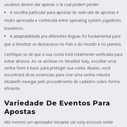
usuários devem dar apenas o la cual podem perder.
A escolha particular para apostas do web-site de apostas é
muito apreciada e conhecida entre operating system jogadores
brasileiros.
A adaptabilidade pra diferentes línguas foi fundamental para
que a Mostbet se destacasse no País e do mundo e no planeta.
Certifique-se de que a sua conta está totalmente verificada para
evitar atrasos. Ao se archivar no Mostbet Italy, escolher uma
senha forte é basic para proteger sua conta. Abaixo, você
encontrará dicas essenciais para criar uma senha robusta
elizabeth navegar pelo procedimento de cadastro sobre forma
eficiente.
Variedade De Eventos Para
Apostas
Até mesmo um apostador iniciante vai sony ericsson sentir