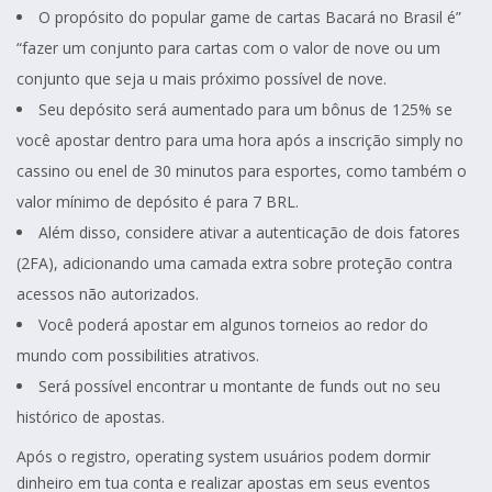
O propósito do popular game de cartas Bacará no Brasil é”
“fazer um conjunto para cartas com o valor de nove ou um
conjunto que seja u mais próximo possível de nove.
Seu depósito será aumentado para um bônus de 125% se
você apostar dentro para uma hora após a inscrição simply no
cassino ou enel de 30 minutos para esportes, como também o
valor mínimo de depósito é para 7 BRL.
Além disso, considere ativar a autenticação de dois fatores
(2FA), adicionando uma camada extra sobre proteção contra
acessos não autorizados.
Você poderá apostar em algunos torneios ao redor do
mundo com possibilities atrativos.
Será possível encontrar u montante de funds out no seu
histórico de apostas.
Após o registro, operating system usuários podem dormir
dinheiro em tua conta e realizar apostas em seus eventos