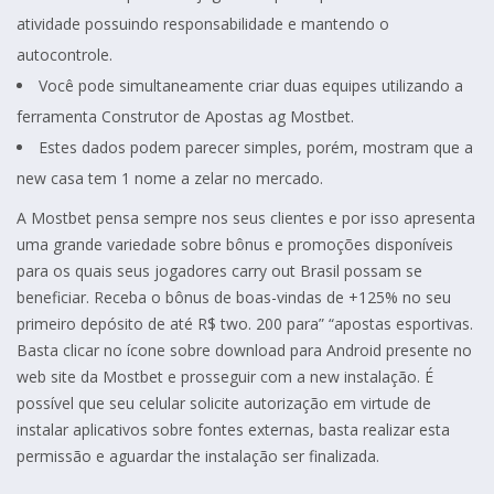
atividade possuindo responsabilidade e mantendo o
autocontrole.
Você pode simultaneamente criar duas equipes utilizando a
ferramenta Construtor de Apostas ag Mostbet.
Estes dados podem parecer simples, porém, mostram que a
new casa tem 1 nome a zelar no mercado.
A Mostbet pensa sempre nos seus clientes e por isso apresenta
uma grande variedade sobre bônus e promoções disponíveis
para os quais seus jogadores carry out Brasil possam se
beneficiar. Receba o bônus de boas-vindas de +125% no seu
primeiro depósito de até R$ two. 200 para” “apostas esportivas.
Basta clicar no ícone sobre download para Android presente no
web site da Mostbet e prosseguir com a new instalação. É
possível que seu celular solicite autorização em virtude de
instalar aplicativos sobre fontes externas, basta realizar esta
permissão e aguardar the instalação ser finalizada.