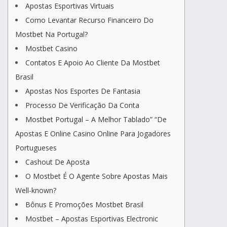
Apostas Esportivas Virtuais
Como Levantar Recurso Financeiro Do
Mostbet Na Portugal?
Mostbet Casino
Contatos E Apoio Ao Cliente Da Mostbet
Brasil
Apostas Nos Esportes De Fantasia
Processo De Verificação Da Conta
Mostbet Portugal – A Melhor Tablado” “De
Apostas E Online Casino Online Para Jogadores
Portugueses
Cashout De Aposta
O Mostbet É O Agente Sobre Apostas Mais
Well-known?
Bônus E Promoções Mostbet Brasil
Mostbet – Apostas Esportivas Electronic