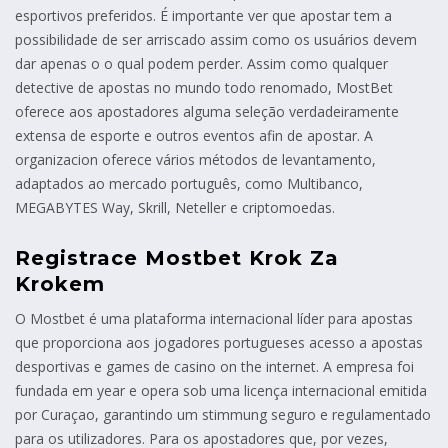
esportivos preferidos. É importante ver que apostar tem a
possibilidade de ser arriscado assim como os usuários devem
dar apenas o o qual podem perder. Assim como qualquer
detective de apostas no mundo todo renomado, MostBet
oferece aos apostadores alguma seleção verdadeiramente
extensa de esporte e outros eventos afin de apostar. A
organizacion oferece vários métodos de levantamento,
adaptados ao mercado português, como Multibanco,
MEGABYTES Way, Skrill, Neteller e criptomoedas.
Registrace Mostbet Krok Za
Krokem
O Mostbet é uma plataforma internacional líder para apostas
que proporciona aos jogadores portugueses acesso a apostas
desportivas e games de casino on the internet. A empresa foi
fundada em year e opera sob uma licença internacional emitida
por Curaçao, garantindo um stimmung seguro e regulamentado
para os utilizadores. Para os apostadores que, por vezes,