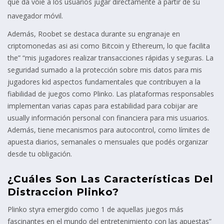
que da voie a los usuarios jugar directamente a partir de su
navegador móvil.
Además, Roobet se destaca durante su engranaje en
criptomonedas asi asi como Bitcoin y Ethereum, lo que facilita
the” “mis jugadores realizar transacciones rápidas y seguras. La
seguridad sumado a la protección sobre mis datos para mis
jugadores kid aspectos fundamentales que contribuyen a la
fiabilidad de juegos como Plinko. Las plataformas responsables
implementan varias capas para estabilidad para cobijar are
usually información personal con financiera para mis usuarios.
Además, tiene mecanismos para autocontrol, como límites de
apuesta diarios, semanales o mensuales que podés organizar
desde tu obligación.
¿cuáles Son Las Características Del
Distraccion Plinko?
Plinko styra emergido como 1 de aquellas juegos más
fascinantes en el mundo del entretenimiento con las apuestas”