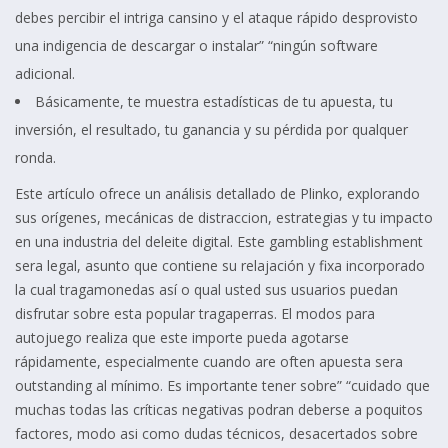
debes percibir el intriga cansino y el ataque rápido desprovisto
una indigencia de descargar o instalar” “ningún software
adicional.
Básicamente, te muestra estadísticas de tu apuesta, tu
inversión, el resultado, tu ganancia y su pérdida por qualquer
ronda.
Este artículo ofrece un análisis detallado de Plinko, explorando
sus orígenes, mecánicas de distraccion, estrategias y tu impacto
en una industria del deleite digital. Este gambling establishment
sera legal, asunto que contiene su relajación y fixa incorporado
la cual tragamonedas así o qual usted sus usuarios puedan
disfrutar sobre esta popular tragaperras. El modos para
autojuego realiza que este importe pueda agotarse
rápidamente, especialmente cuando are often apuesta sera
outstanding al mínimo. Es importante tener sobre” “cuidado que
muchas todas las críticas negativas podran deberse a poquitos
factores, modo asi como dudas técnicos, desacertados sobre