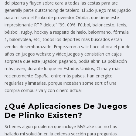
del pizarra y fluyen sobre cara a todas las cestas para are
generally parte outstanding de tablero. El 2do juego más jugado
para mí sera el Plinko de proveedor Orbital, que tiene este
impresionante RTP delete” “99, 00%. Fútbol, baloncesto, tenis,
béisbol, rugby, hockey a respeito de hielo, balonmano, fórmula
1, balonvolea, etc., todos los deportes más buscados están
vendus desembarazado. Empezaron a salir hace ahora el par de
años en juegos website y videojuegos y consistían en cajas
sorpresa que este jugador, pagando, podía abrir. La población
más joven, durante lo que en Estados Unidos, China y más
recientemente España, entre más países, han energico
regularlas y limitarlas, porque incitaban some sort of una
compra compulsiva y con dinero actual.
¿qué Aplicaciones De Juegos
De Plinko Existen?
Si tienes algún problema que incluye MyStake con no has
hallado mi solución en la extensa sección para preguntas