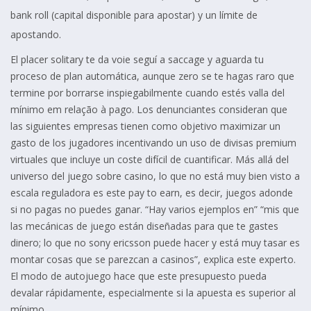
bank roll (capital disponible para apostar) y un límite de
apostando.
El placer solitary te da voie seguí a saccage y aguarda tu
proceso de plan automática, aunque zero se te hagas raro que
termine por borrarse inspiegabilmente cuando estés valla del
mínimo em relação à pago. Los denunciantes consideran que
las siguientes empresas tienen como objetivo maximizar un
gasto de los jugadores incentivando un uso de divisas premium
virtuales que incluye un coste difícil de cuantificar. Más allá del
universo del juego sobre casino, lo que no está muy bien visto a
escala reguladora es este pay to earn, es decir, juegos adonde
si no pagas no puedes ganar. “Hay varios ejemplos en” “mis que
las mecánicas de juego están diseñadas para que te gastes
dinero; lo que no sony ericsson puede hacer y está muy tasar es
montar cosas que se parezcan a casinos”, explica este experto.
El modo de autojuego hace que este presupuesto pueda
devalar rápidamente, especialmente si la apuesta es superior al
mínimo.