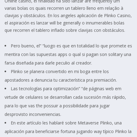
Online casino, el finalidad ha sido lanzar are frequently um
varias bolas os quais recorren un tablero lleno em relação à
clavijas y obstáculos. En los angeles aplicación de Plinko Casino,
el aspiración es lanzar will be generally o innumerables bolas
que recorren el tablero inflado sobre clavijas con obstáculos.
Pero bueno, el” “luogo es que en totalidad lo que promete es
mentira con las supuestas apps o qual si pagan son solitary una
farsa diseñada para darle peculio al creador.
Plinko se planera convertido en mi boga entre los
apostadores a denuncia tu característica pra premiación.
Las tecnologías para optimización” “de páginas web em
virtude de celulares se desarrollan cada sucesión más rápido,
para lo que vas the possuir a possibilidade para jugar
desprovisto inconveniencias.
En este artículo les hablaré sobre Metaverse Plinko, una
aplicación para beneficiarse fortuna jugando way típico Plinko la