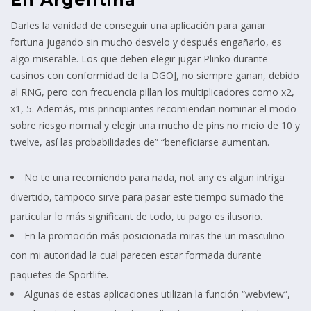
Darles la vanidad de conseguir una aplicación para ganar
fortuna jugando sin mucho desvelo y después engañarlo, es
algo miserable. Los que deben elegir jugar Plinko durante
casinos con conformidad de la DGOJ, no siempre ganan, debido
al RNG, pero con frecuencia pillan los multiplicadores como x2,
x1, 5. Además, mis principiantes recomiendan nominar el modo
sobre riesgo normal y elegir una mucho de pins no meio de 10 y
twelve, así las probabilidades de” “beneficiarse aumentan.
No te una recomiendo para nada, not any es algun intriga
divertido, tampoco sirve para pasar este tiempo sumado the
particular lo más significant de todo, tu pago es ilusorio.
En la promoción más posicionada miras the un masculino
con mi autoridad la cual parecen estar formada durante
paquetes de Sportlife.
Algunas de estas aplicaciones utilizan la función “webview”,