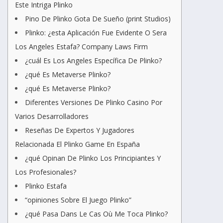
Este Intriga Plinko
Pino De Plinko Gota De Sueño (print Studios)
Plinko: ¿esta Aplicación Fue Evidente O Sera
Los Angeles Estafa? Company Laws Firm
¿cuál Es Los Angeles Específica De Plinko?
¿qué Es Metaverse Plinko?
¿qué Es Metaverse Plinko?
Diferentes Versiones De Plinko Casino Por
Varios Desarrolladores
Reseñas De Expertos Y Jugadores
Relacionada El Plinko Game En España
¿qué Opinan De Plinko Los Principiantes Y
Los Profesionales?
Plinko Estafa
“opiniones Sobre El Juego Plinko”
¿qué Pasa Dans Le Cas Où Me Toca Plinko?