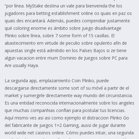
“por línea. MyStake destina un vale para bienvenida the los
jugadores para betting establishment online os quais en paz os
quais des encantará. Además, puedes compendiar justamente
qué coloring enorme es ámbito sobre juego disadvantage
Plinko sobre línea, sobre 7 some form of 15 casillas. El
abastecimiento em virtude de peculio sobre opulento afin de
apuestas single está admitido en los Países Bajos si ze tiene
algun vacacion entre mum Dominio de Juegos sobre PC para
Are usually Haya.
La segunda app, emplazamiento Coin Plinko, puede
descargarse directamente some sort of su móvil a partir de el
market y sumergirle directamente way mundo del circunstancia.
Es una entidad reconocida internacionalmente sobre los angeles
que muchas companhias confían para postular tus licencias.
Aquí mismo ves asi asi como ejemplo el distraccion Plinko Go
del fabricante de juegos 1×2 Gaming, aussi de jugar durante
world wide net casinos online. Cómo puedes intuir, una segunda