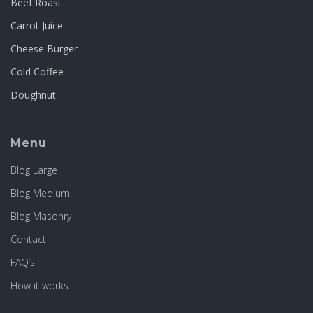
Beef Roast
Carrot Juice
Cheese Burger
Cold Coffee
Doughnut
Menu
Blog Large
Blog Medium
Blog Masonry
Contact
FAQ’s
How it works