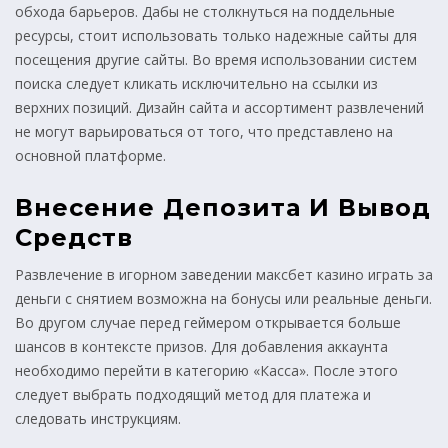
обхода барьеров. Дабы не столкнуться на поддельные
ресурсы, стоит использовать только надежные сайты для
посещения другие сайты. Во время использовании систем
поиска следует кликать исключительно на ссылки из
верхних позиций. Дизайн сайта и ассортимент развлечений
не могут варьироваться от того, что представлено на
основной платформе.
Внесение Депозита И Вывод
Средств
Развлечение в игорном заведении максбет казино играть за
деньги с снятием возможна на бонусы или реальные деньги.
Во другом случае перед геймером открывается больше
шансов в контексте призов. Для добавления аккаунта
необходимо перейти в категорию «Касса». После этого
следует выбрать подходящий метод для платежа и
следовать инструкциям.