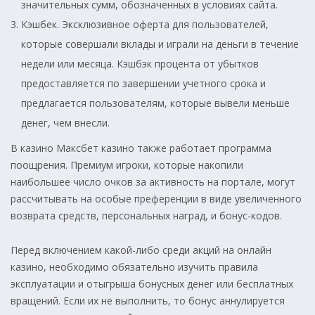
значительных сумм, обозначенных в условиях сайта.
Кэшбек. Эксклюзивное оферта для пользователей,
которые совершали вклады и играли на деньги в течение
недели или месяца. Кэшбэк процента от убытков
предоставляется по завершении учетного срока и
предлагается пользователям, которые вывели меньше
денег, чем внесли.
В казино Максбет казино также работает программа
поощрения. Премиум игроки, которые накопили
наибольшее число очков за активность на портале, могут
рассчитывать на особые преференции в виде увеличенного
возврата средств, персональных наград, и бонус-кодов.
Перед включением какой-либо среди акций на онлайн
казино, необходимо обязательно изучить правила
эксплуатации и отыгрыша бонусных денег или бесплатных
вращений. Если их не выполнить, то бонус аннулируется