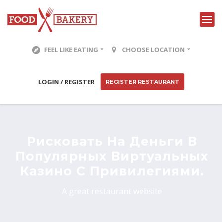
FEEL LIKE EATING
CHOOSE LOCATION
LOGIN / REGISTER
REGISTER RESTAURANT
Рисковать На Деньги В
Популярных Виртуальных
Казино С Привилегиями.
A great restaurant website