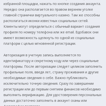
избранной площадки, нажать по кнопке создания аккаунта.
Нередко она располагается во правом верхнем уголке
главной странички виртуального казино. Там же способны
располагаться иконки известных социальных сетей.
Клиенты могут определиться с обычный вариант создания
профиля по номеру телефона или же email. Вдобавок они
имеют возможность щелкнуть по одной из социальных
платформ с целью мгновенной регистрации.
Авторизация в учетную запись выполняется по
идентификатору и секретному коду или через социальные
платформы. После авторизации следует целиком заполнить
профильные поля, введя лет, страну проживания и другие
необходимые сведения о себе. Важно публиковать
исключительно точную сведения. Сразу по завершении
регистрации или до первым снятием финансов необходимо
выполнить верификацию. Для удостоверения персональных
данных достаточно заполнить в аккаунт сканы или