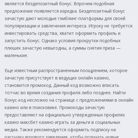
является бездепозитный бонус. Впрочем подобная
предложение появляется изредка. Бездепозитный бонус
зачастую дают молодые гэмблинг-платформы для своей
популяризации и завлечения интереса. Игроку не требуется
инвестировать средства, хватит оформить профиль и
запустить бонус. Однако условия прокрутки подобных
плюшек зачастую невыгодны, а суммы снятия приза —
маленькие.
Еще известным распространенным поощрением, которое
зачастую присутствует в ведущих онлайн казино,
становится промокод. Данный код возможно вписать
тотчас во время создания профиля либо позднее. Найти
бонус-код несложно на странице с предложениями в онлайн
казино или в поисковике. Промокоды зачастую
предоставляют на официально утвержденных профилях
казино максбет казино играть за деньги в социальных
медиа. Также рекомендуется оформить подписку на
рассылку игрового заведения, чтобы получать новые