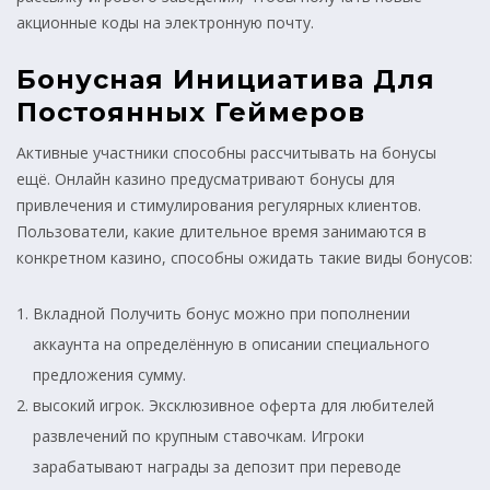
акционные коды на электронную почту.
Бонусная Инициатива Для
Постоянных Геймеров
Активные участники способны рассчитывать на бонусы
ещё. Онлайн казино предусматривают бонусы для
привлечения и стимулирования регулярных клиентов.
Пользователи, какие длительное время занимаются в
конкретном казино, способны ожидать такие виды бонусов:
Вкладной Получить бонус можно при пополнении
аккаунта на определённую в описании специального
предложения сумму.
высокий игрок. Эксклюзивное оферта для любителей
развлечений по крупным ставочкам. Игроки
зарабатывают награды за депозит при переводе