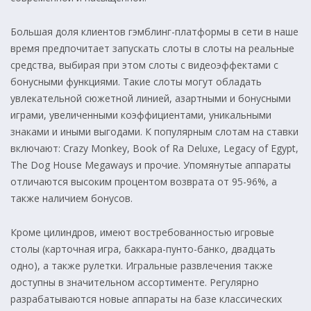
Большая доля клиентов гэмблинг-платформы в сети в наше
время предпочитает запускать слоты в слоты на реальные
средства, выбирая при этом слоты с видеоэффектами с
бонусными функциями. Такие слоты могут обладать
увлекательной сюжетной линией, азартными и бонусными
играми, увеличенными коэффициентами, уникальными
знаками и иными выгодами. К популярным слотам на ставки
включают: Crazy Monkey, Book of Ra Deluxe, Legacy of Egypt,
The Dog House Megaways и прочие. Упомянутые аппараты
отличаются высоким процентом возврата от 95-96%, а
также наличием бонусов.
Кроме цилиндров, имеют востребованностью игровые
столы (карточная игра, баккара-пунто-банко, двадцать
одно), а также рулетки. Игральные развлечения также
доступны в значительном ассортименте. Регулярно
разрабатываются новые аппараты на базе классических