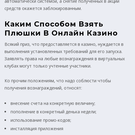
автоматически системой, а снятие полученных в акции
средств окажется заблокированным.
Каким Способом Взять
Плюшки В Онлайн Казино
Всякий приз, что предоставляется в казино, нуждается в
выполнения установленных требований для его запуска.
Заявлять права на любые вознаграждения в виртуальных
клубах могут только учтенные участники.
Ко прочим положениям, что надо соблюсти чтобы
получения вознаграждений, относят:
внесение счета на конкретную величину;
пополнение в конкретный денька недели;
использование промо-кодов;
инсталляция приложения