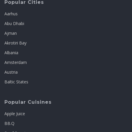
Popular Cities
Aarhus
Abu Dhabi
Ajman
Akrotiri Bay
Albania
Amsterdam
Austria
Baltic States
Popular Cuisines
Apple Juice
BB.Q